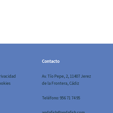
Contacto
rivacidad
Av. Tío Pepe, 2, 11407 Jerez
ookies
de la Frontera, Cádiz
Teléfono: 956 71 74 95
andafish@andafish.com